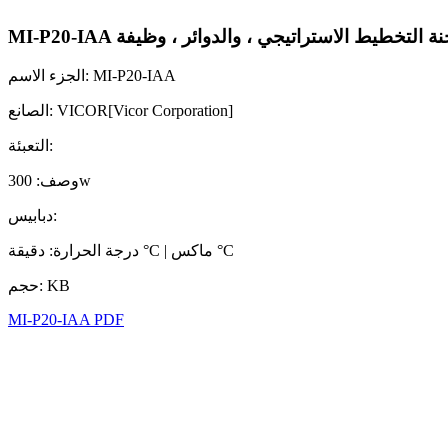
MI-P20-IAA ة التخطيط الاستراتيجي ، والدوائر ، وظيفة
الجزء الاسم: MI-P20-IAA
الصانع: VICOR[Vicor Corporation]
التعبئة:
وصف: 300w
دبابيس:
درجة الحرارة: دقيقة °C | ماكس °C
حجم: KB
MI-P20-IAA PDF